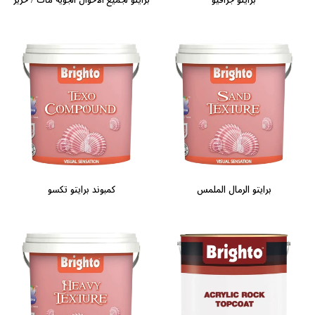
برايتو الرمال الملمس
كمبوند برايتو تكسو