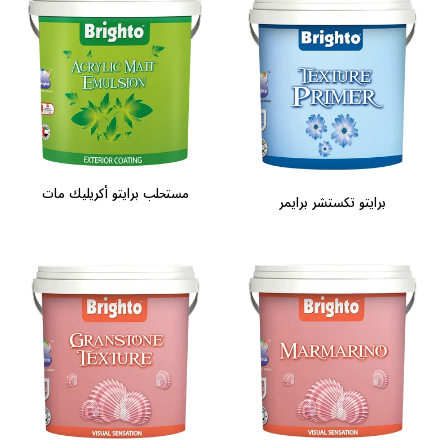
مستحلب برايتو أكريليك مات
برايتو تكستشر برايمر